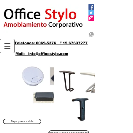
Telefonos: 6069-5376 // 15 67637277
Mail: info@officestylo.com
Tapa pasa cable
Brazos-Bases-Apoyacabezal