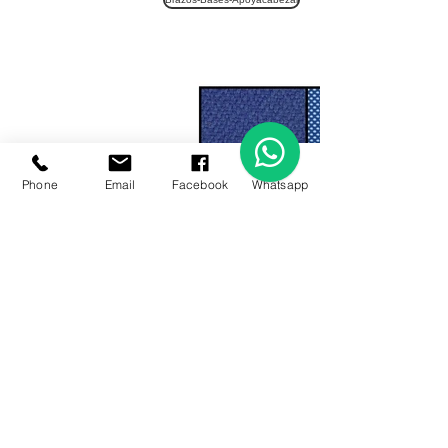
Phone
Email
Facebook
Whatsapp
Telas
© 2018 by office stylo. Creado con
Wix.com. muebles de