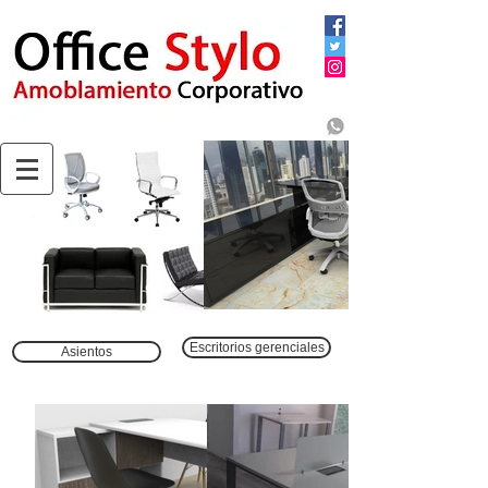
Telefonos: 6069-5376 // 15 67637277
Mail: info@officestylo.com
Escritorios gerenciales
Asientos