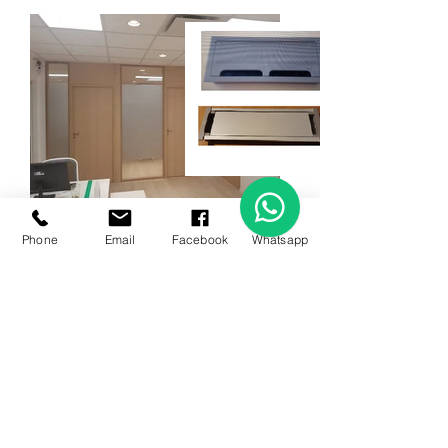
Complementos
Tabiqueria
Phone
Email
Facebook
Whatsapp
A
sientos
Escritorios gerenciales
Puestos operativos
múltiples
Puestos operativos individuales
Mesa de reunión