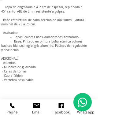
Tapa de engrosada a 4.2 cm de espesor, replanada a
45º canto ABS de 2mm resistente a golpes.
Base estructural de caño sección de 80x20mm . Altura
nominal de 73 a 75 cm.
Acabados:
- Tapas: colores lisos, amaderados, texturado. ​
- Base: Pintado en pintura poliuretanica colores
básicos blanco, negro, gris aluminio. Patines de regulación
y nivelación
ADICIONAL:
-Asientos
- Muebles de guardado
- Cajas de tomas
- Cubre faldón
- Vertebra pasa cable
Phone
Email
Facebook
Whatsapp