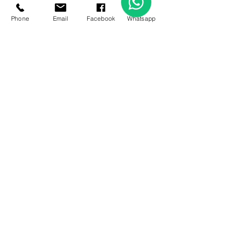
Phone
Email
Facebook
Whatsapp
03.
Paquete de
Asesoramiento Experto
Accede a insights valiosos y
estrategias probadas de nuestros
expertos. Este paquete está
diseñado para guiarte a través de
desafíos complejos, ofrecerte
claridad y potenciar tus decisiones